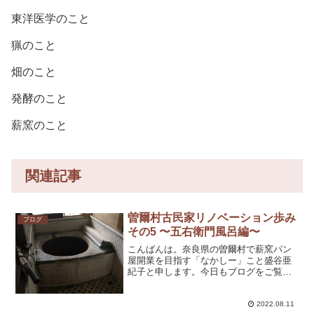
東洋医学のこと
猟のこと
畑のこと
発酵のこと
薪窯のこと
関連記事
曽爾村古民家リノベーション歩み
ブログ
その5 〜五右衛門風呂編〜
こんばんは。奈良県の曽爾村で薪窯パン
屋開業を目指す「なかしー」こと盛谷亜
紀子と申します。今日もブログをご覧く
ださり、ありがとうございます！曽爾村
古民家リノベーションの歩み 5回目はお
風呂です。この家のお風呂は五右衛門風
2022.08.11