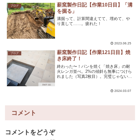
呂。初めてこの五右衛門...
薪窯製作日記【作業10日目】「溝
ブログ
を掘る」
溝掘って、計算間違えてて、埋めて、や
り直して……。疲れた！
2023.06.25
薪窯製作日記【作業121日目】焼
ブログ
き床終了！
終わった〜！パンを焼く「焼き床」の耐
火レンガ並べ。2%の傾斜も無事につけら
れました（写真2枚目）。完璧じゃないか
もしれない。でも、これが今の私の精一
杯や！以上！おやすみなさい☺
2024.03.07
コメント
コメントをどうぞ