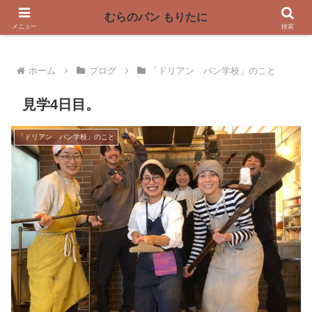
〜奈良県曽爾村の薪窯パン屋〜
むらのパン もりたに
メニュー
検索
ホーム
ブログ
「ドリアン パン学校」のこと
見学4日目。
「ドリアン パン学校」のこと