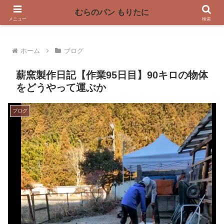
〜奈良県曽爾村の薪窯パン屋〜
むらのパン もりたに
メニュー
検索
ホーム
ブログ
薪窯製作日記【作業95日目】90キロの物体
をどうやって運ぶか
ブログ