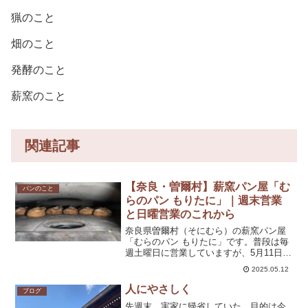
猟のこと
畑のこと
発酵のこと
薪窯のこと
関連記事
【奈良・曽爾村】薪窯パン屋「む
パンのこと
らのパン もりたに」｜週末営業
と日曜営業のこれから
奈良県曽爾村（そにむら）の薪窯パン屋
「むらのパン もりたに」です。普段は毎
週土曜日に営業していますが、5月11日
（日）は久しぶりの日曜オープンとなり
2025.05.12
ました。お越しくださった皆さま、本当
にありがとうございました。この日はな
人にやさしく
ブログ
んと、愛知県からお客...
先週末、実家に帰省していた。目的は今