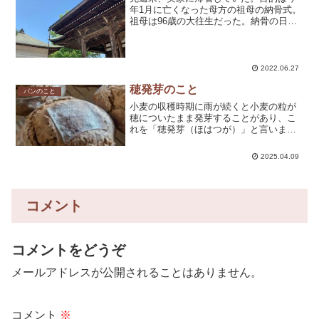
年1月に亡くなった母方の祖母の納骨式。
祖母は96歳の大往生だった。納骨の日の
朝。私たち家族が墓地に着くと、墓地の
隣りで工事が行われていた。工事の内容
は詳しくわからないが、大きな音を立て
て、ショベルカーのよ...
2022.06.27
穂発芽のこと
パンのこと
小麦の収穫時期に雨が続くと小麦の粒が
穂についたまま発芽することがあり、こ
れを「穂発芽（ほはつが）」と言いま
す。穂発芽した小麦は酵素が強くなりタ
ンパク質やデンプンを分解してしまいま
2025.04.09
す。そのため、膨らみにくい＆ベタつき
やすく「製パン性」が低いと...
コメント
コメントをどうぞ
メールアドレスが公開されることはありません。
コメント
※