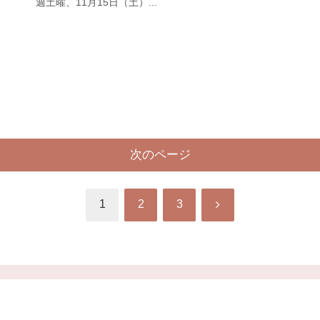
週土曜、11月15日（土）...
次のページ
次
1
2
3
へ