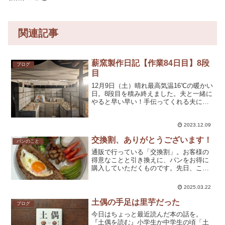
関連記事
薪窯製作日記【作業84日目】8段
ブログ
目
12月9日（土）晴れ最高気温16℃の暖かい
日。8段目を積み終えました。夫と一緒に
やると早い早い！手伝ってくれる夫に感
謝です。8段目はブロックをただ積むだけ
ではなく、少し工夫を入れてみたのです
が、それは次のモルタルを流す際に詳細
2023.12.09
を紹介したいと...
交換割、ありがとうございます！
パンのこと
通販で行っている「交換割」。お客様の
得意なことと引き換えに、パンをお得に
購入していただくものです。先日、この
交換割（写真）で購入してくださった方
がお写真を送ってくださいましたー！お
2025.03.22
いしそうです〜😭食べたいです〜🤤私は
撮影もうまくないですが、...
土偶の手足は里芋だった
ブログ
今日はちょっと最近読んだ本の話を。
『土偶を読む』小学生か中学生の頃「土