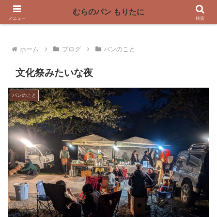
〜奈良県曽爾村の薪窯パン屋〜
むらのパン もりたに
メニュー
検索
ホーム
ブログ
パンのこと
文化祭みたいな夜
パンのこと