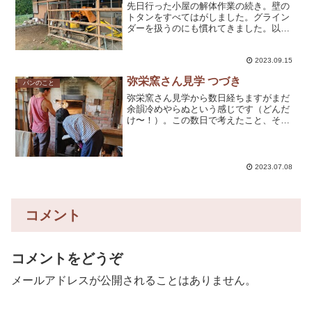
先日行った小屋の解体作業の続き。壁の
トタンをすべてはがしました。グライン
ダーを扱うのにも慣れてきました。以前
はグラインダーが凶器のように見えて使
う時も腰が引けていたのですが、今は恐
怖心なく扱えます。でも、慣れてきたと
2023.09.15
きにミスは起こるもの。先...
弥栄窯さん見学 つづき
パンのこと
弥栄窯さん見学から数日経ちますがまだ
余韻冷めやらぬという感じです（どんだ
け〜！）。この数日で考えたこと、そし
てたどり着いたことについて書きたいと
思います。今回の見学は、パン学校の同
期とんちゃんと一緒でした。見学は一人
で行くメリットもあるし、...
2023.07.08
コメント
コメントをどうぞ
メールアドレスが公開されることはありません。