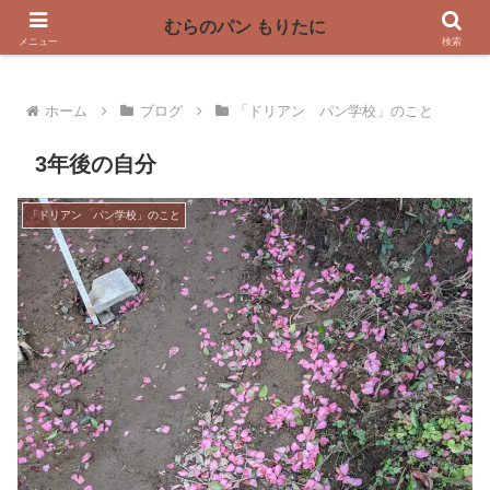
〜奈良県曽爾村の薪窯パン屋〜
むらのパン もりたに
メニュー
検索
ホーム
ブログ
「ドリアン パン学校」のこと
3年後の自分
「ドリアン パン学校」のこと