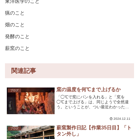
東洋医学のこと
猟のこと
畑のこと
発酵のこと
薪窯のこと
関連記事
窯の温度を何℃まで上げるか
ブログ
「◯℃で窯にパンを入れる」と「窯を
◯℃まで上げる」は、同じようで全然違
う。ということが、つい最近わかった。
窯でパンを焼き始めてからずっと「◯℃
で窯にパンを入れる」を意識してやって
2024.12.11
いた。でも、そうすると実際パンを焼こ
うとしたときに想定より温度...
薪窯製作日記【作業35日目】「ト
ブログ
タン外し」