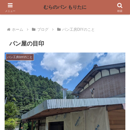
〜奈良県曽爾村の薪窯パン屋〜
むらのパン もりたに
メニュー
検索
ホーム
ブログ
パン工房DIYのこと
パン屋の目印
パン工房DIYのこと