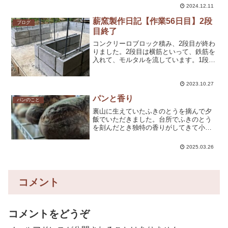
で窯にパンを入れる」を意識してやって
2024.12.11
いた。でも、そうすると実際パンを焼こ
うとしたときに想定より温度...
薪窯製作日記【作業56日目】2段
ブログ
目終了
コンクリーロブロック積み、2段目が終わ
りました。2段目は横筋といって、鉄筋を
入れて、モルタルを流しています。1段目
は6日かかりましたが、2段目は4日で終
了。まだ4日もかかっとりますが……。少
し早くなったのは、慣れたのもあります
2023.10.27
が「もうちょと...
パンと香り
パンのこと
裏山に生えていたふきのとうを摘んで夕
飯でいただきました。台所でふきのとう
を刻んだとき独特の香りがしてきて小さ
い頃、祖母と一緒にふきのとうを摘んだ
ことを思い出しました。香りと記憶って
2025.03.26
結びつきが強いんですね。（プルースト
効果というそうです。）こ...
コメント
コメントをどうぞ