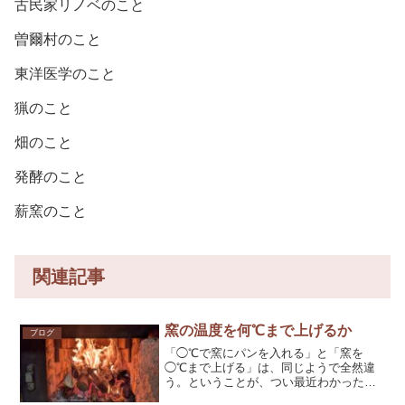
古民家リノベのこと
曽爾村のこと
東洋医学のこと
猟のこと
畑のこと
発酵のこと
薪窯のこと
関連記事
窯の温度を何℃まで上げるか
ブログ
「◯℃で窯にパンを入れる」と「窯を
◯℃まで上げる」は、同じようで全然違
う。ということが、つい最近わかった。
窯でパンを焼き始めてからずっと「◯℃