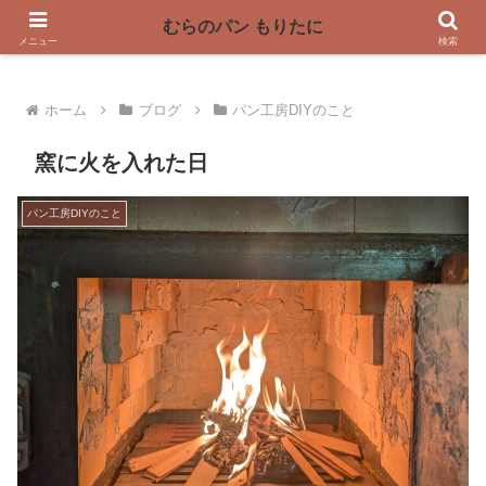
〜奈良県曽爾村の薪窯パン屋〜
むらのパン もりたに
メニュー
検索
ホーム
ブログ
パン工房DIYのこと
窯に火を入れた日
パン工房DIYのこと