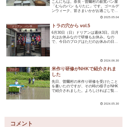
過ごすパン屋の日常｜奈良
こんにちは。奈良・曽爾村の薪窯パン屋
「むらのパン もりたに」です。ゴールデ
ンウィーク、皆さまいかがお過ごしです
か？今回は、勝手におすすめするシリー
2025.05.04
ズ「曽爾村に来たらここ行って（略し
て“曽爾ココ”）」の第3弾！ご紹介するの
トラの穴から vol.5
「ドリアン パン学校」のこと
は、曽爾村に新しくオ...
6月30日（日）ドリアンは週休3日。日月
火はお休みなので研修もお休み。なの
で、今日のブログはただのお休みの日の
記録です。研修のことは出てきません。
ご了承くださいませ〜m(__)m研修はない
けど朝4時半に目が覚めた…。少し寝不足
気味だったので...
2024.06.30
米作り研修がNHKで紹介されま
ブログ
した
先日、曽爾村の米作り研修を受けたこと
を書いたのですが、その時の様子がNHK
で紹介されました。よろしければご覧く
ださいませ〜。曽爾村 米作りの担い手を
育てる試み 参加した人の思いは私のメガ
ネがずり下がっておりますが、どうぞお
2024.05.30
気になさらぬよう…...
コメント