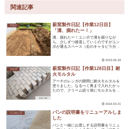
関連記事
薪窯製作日記【作業12日目】
ブログ
「溝、掘れたー！」
溝、掘れたー！ユンボで溝を掘りなが
ら、少しずつ後退していくのですがユン
ボが通るスペース（右のキャタピラ分）
がなくて周りの土を移動させたり。掘り
終わって見たら斜めに進んでいて、また
埋めてやり直したり😂これだけの溝なの
2023.06.29
に随分時間がかかってしまい...
薪窯製作日記【作業128日目】耐
ブログ
火モルタル
アーチのレンガの隙間に耐火モルタルを
塗りました。なるべく奥まで入れたかっ
たので、クリーム絞り袋にモルタルを入
れてやってみました。効果があったかは
微妙ですが笑、いろいろやってみるのが
楽しいので、これで良し！です！明日
2024.03.21
は、いよいよ木枠を外します...
パンの説明書をリニューアルしま
パンのこと
した
パンと一緒にお渡しする説明書をリニュ