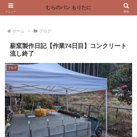
〜奈良県曽爾村の薪窯パン屋〜
むらのパン もりたに
メニュー
検索
ホーム
ブログ
薪窯製作日記【作業74日目】コンクリート
流し終了
ブログ