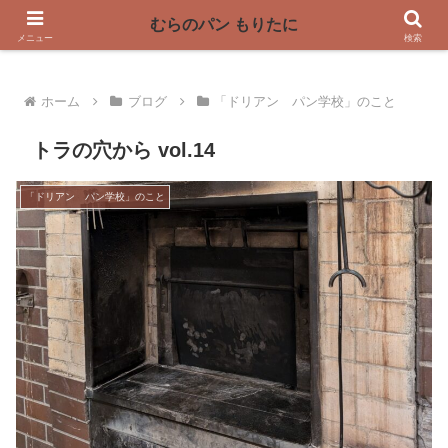
〜奈良県曽爾村の薪窯パン屋〜
むらのパン もりたに
メニュー
検索
ホーム
ブログ
「ドリアン パン学校」のこと
トラの穴から vol.14
「ドリアン パン学校」のこと