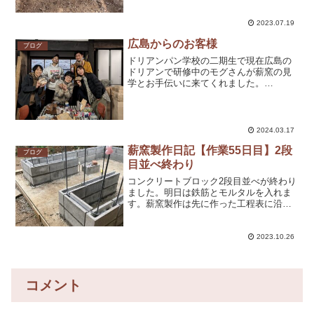
た。これまでとは違い、数センチ単位の
調整になるので今日は、ほぼ手堀りで深
さを合わせていきました。暑さも昨日よ
2023.07.19
りだいぶマシだったかな。だ...
広島からのお客様
ブログ
ドリアンパン学校の二期生で現在広島の
ドリアンで研修中のモグさんが薪窯の見
学とお手伝いに来てくれました。
@mogura_gamaわざわざ広島からです
よ！熱意がすごい！そして、パン学校関
西メンバーも集合！ちょうどアーチを組
んでいるところだったの...
2024.03.17
薪窯製作日記【作業55日目】2段
ブログ
目並べ終わり
コンクリートブロック2段目並べが終わり
ました。明日は鉄筋とモルタルを入れま
す。薪窯製作は先に作った工程表に沿っ
て進めています。今であれば「コンクリ
ートブロックを4段積む」という工程。補
足として「2段目と4段目に横筋を入れ
2023.10.26
る」など書いています...
コメント