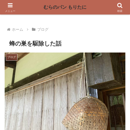
〜奈良県曽爾村の薪窯パン屋〜
むらのパン もりたに
メニュー
検索
ホーム
ブログ
蜂の巣を駆除した話
ブログ