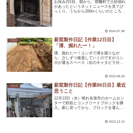
お休み2日目。朝から、曽爾村で土砂崩れ
があったというネットニュースを見てび
っくり。うちから200mくらいのところ。
奈良県曽爾村の国道３６９号が土砂崩れ
で通行止め幸い人的被害はないそうです
が、来週は雨予報なので心配です。通行
止めもいつ解除され...
2024.07.08
薪窯製作日記【作業12日目】
ブログ
「溝、掘れたー！」
溝、掘れたー！ユンボで溝を掘りなが
ら、少しずつ後退していくのですがユン
ボが通るスペース（右のキャタピラ分）
がなくて周りの土を移動させたり。掘り
終わって見たら斜めに進んでいて、また
埋めてやり直したり😂これだけの溝なの
2023.06.29
に随分時間がかかってしまい...
薪窯製作日記【作業86日目】最近
ブログ
思うこと
12月13日（水）晴れ名張市のホームセン
ターで鉄筋とコンクリートブロックを購
入。家に戻ってから、ブロックを運んだ
り、鉄筋を繋いだり明日からの9段目の準
備をしました。最近よく思うことがあり
ます。それは「私が今、開業準備に集中
2023.12.13
できるのは、3月ま...