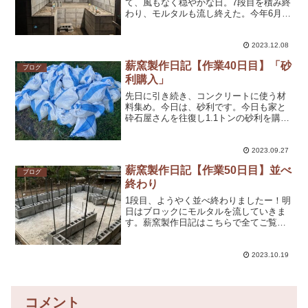
て、風もなく穏やかな日。7段目を積み終
わり、モルタルも流し終えた。今年6月か
ら始めたパン工房作り。「楽しい」と思
えるようになったのは、正直、最近のこ
と。ユンボで地面を掘っていたときは、
2023.12.08
パンを焼く自分が...
薪窯製作日記【作業40日目】「砂
ブログ
利購入」
先日に引き続き、コンクリートに使う材
料集め。今日は、砂利です。今日も家と
砕石屋さんを往復し1.1トンの砂利を購入
しました。今日は砕石屋のおじさまに
「こんなに買って何に使うの？」と聞か
れました。「パン屋をするので、その工
2023.09.27
房を作っていて、基礎に...
薪窯製作日記【作業50日目】並べ
ブログ
終わり
1段目、ようやく並べ終わりましたー！明
日はブロックにモルタルを流していきま
す。薪窯製作日記はこちらで全てご覧い
ただけます。
2023.10.19
コメント