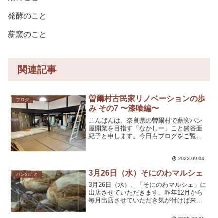
発酵のこと
薪窯のこと
関連記事
曽爾村古民家リノベーションの歩
ブログ
み その7 〜漆喰編〜
こんばんは。奈良県の曽爾村で薪窯パン
屋開業を目指す「なかしー」こと盛谷亜
紀子と申します。今日もブログをご覧く
ださり、ありがとうございます。先日、
山下達郎さんのライブに行ってきまし
た。初めてのライブだったのですが、本
2022.09.04
当に素晴らしかったです！「...
3月26日（水）そにのわマルシェ
パンのこと
3月26日（水）、「そにのわマルシェ」に
出店させていただきます。昨年12月から
毎月出店させていただき気が付けば来週
で5回目になりました。いつもお声がけく
ださる「そにのわの台所katte」の皆さま