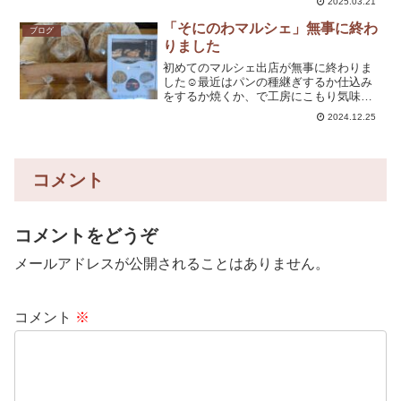
2025.03.21
に感謝です。パンの方は、今月から小麦
のブレンド...
「そにのわマルシェ」無事に終わ
ブログ
りました
初めてのマルシェ出店が無事に終わりま
した☺️最近はパンの種継ぎするか仕込み
をするか焼くか、で工房にこもり気味
で。人は、ほぼ夫としか会話していなか
2024.12.25
ったのでいろいろな方とお話できて新鮮
でした！人と会って会話するとやはり気
が巡る感じがしますね〜。...
コメント
コメントをどうぞ
メールアドレスが公開されることはありません。
コメント
※