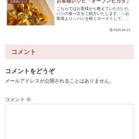
お客様レシピ「オープンピカタ」
お客様レシピ
素材の味がして、消...
こちらではお客様から教えていただいた
パンの食べ方をご紹介いたします。↓↓お
客様より↓↓パンを軽くローストして、バ
ターという最もシンプルな食べ方で十分
おいしかったのですが、少しずつレシピ
2025.04.21
を増やしていきたいです。昨日の食べ方
でレシピ添付しており...
コメント
コメントをどうぞ
メールアドレスが公開されることはありません。
コメント
※