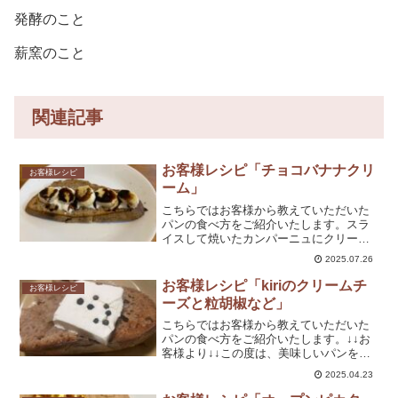
発酵のこと
薪窯のこと
関連記事
お客様レシピ「チョコバナナクリ
お客様レシピ
ーム」
こちらではお客様から教えていただいた
パンの食べ方をご紹介いたします。スラ
イスして焼いたカンパーニュにクリーム
を絞るスライスしたバナナを乗せるチョ
2025.07.26
コソースをかけて出来上がりMさま、お
手軽デザートレシピをありがとうござい
お客様レシピ「kiriのクリームチ
お客様レシピ
ます！食事としてだけでな...
ーズと粒胡椒など」
こちらではお客様から教えていただいた
パンの食べ方をご紹介いたします。↓↓お
客様より↓↓この度は、美味しいパンをお
送りくださりありがとうございました。
2025.04.23
ビックリするくらい美味しくてまたリピ
ートさせていただきます!丁寧に作られた