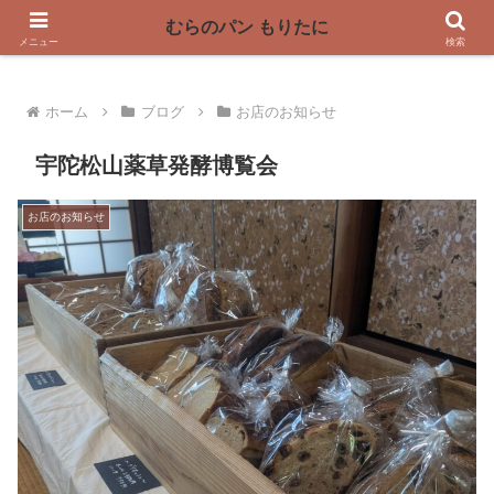
〜奈良県曽爾村の薪窯パン屋〜
むらのパン もりたに
メニュー
検索
ホーム
ブログ
お店のお知らせ
宇陀松山薬草発酵博覧会
お店のお知らせ