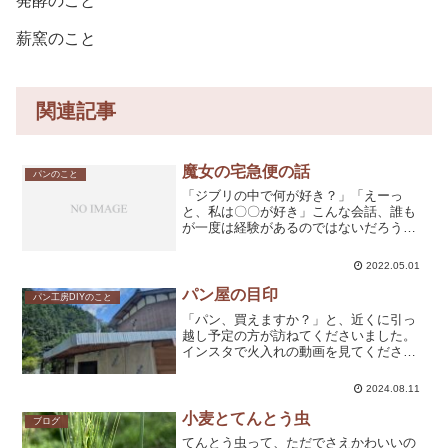
発酵のこと
薪窯のこと
関連記事
魔女の宅急便の話
パンのこと
「ジブリの中で何が好き？」「えーっ
と、私は〇〇が好き」こんな会話、誰も
が一度は経験があるのではないだろう
か。私はこの質問に、ずっと「魔女の宅
急便」と答えてきた。理由は「パンがお
2022.05.01
いしそうだから」。女の子の成長ストー
リーが……とか、最後の気球の...
パン屋の目印
パン工房DIYのこと
「パン、買えますか？」と、近くに引っ
越し予定の方が訪ねてくださいました。
インスタで火入れの動画を見てくださっ
ていて、煙突から煙が出ているのを見
て、パンを焼いているかもと思ってくだ
2024.08.11
さったそうです。まだ窯が試運転中でパ
ンをご用意できず申し訳なか...
小麦とてんとう虫
ブログ
てんとう虫って、ただでさえかわいいの