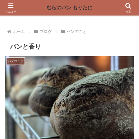
〜奈良県曽爾村の薪窯パン屋〜
むらのパン もりたに
メニュー
検索
ホーム
ブログ
パンのこと
パンと香り
パンのこと