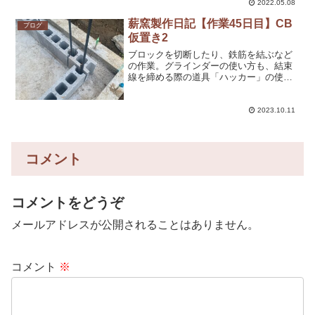
2022.05.08
値を増している、という話。農家、漁
師、家具職人、麦からパン...
薪窯製作日記【作業45日目】CB
ブログ
仮置き2
ブロックを切断したり、鉄筋を結ぶなど
の作業。グラインダーの使い方も、結束
線を締める際の道具「ハッカー」の使い
方もYouTubeを見て予習しています。特
にハッカーは、なかなかうまく使いこな
せませんが……。YouTubeに、知恵を残
2023.10.11
してくださっ...
コメント
コメントをどうぞ
メールアドレスが公開されることはありません。
コメント
※