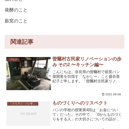
発酵のこと
薪窯のこと
関連記事
曽爾村古民家リノベーションの歩
ブログ
み その2 〜キッチン編〜
こんにちは。奈良県の曽爾村で薪窯パン
屋開業を目指す「なかしー」こと盛谷亜
紀子と申します。「曽爾村古民家リノベ
ーションの歩み」、今回はキッチン編を
お届けします。前回のブログで書いた通
り、前に住んでいらっしゃった方の生活
2022.08.08
道具が残っている状態だっ...
ものづくりへのリスペクト
「ドリアン パン学校」のこと
パンの学校の授業第4回は「お金につい
て」だった。その中で、「0からものづく
りをする人」の大切さについての話があ
った。今、バーチャルなものは増えてい
るがリアルなものは増えていないので価