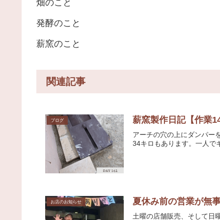
畑のこと
発酵のこと
薪窯のこと
関連記事
薪窯製作日記【作業1
ブログ
アーチの穴の上にダンパー
34キロもあります。一人で
夏休み前の営業が無
お店のお知らせ
土曜の店舗販売、そして日曜の