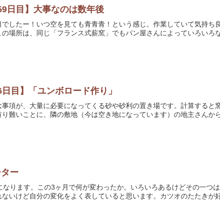
59日目】大事なのは数年後
日でしたー！いつ空を見ても青青青！という感じ。作業していて気持ち
の場所は、同じ「フランス式薪窯」でもパン屋さんによっていろいろな積
6日目】「ユンボロード作り」
念事項が、大量に必要になってくる砂や砂利の置き場です。計算すると
り難いことに、隣の敷地（今は空き地になっています）の地主さんから「
ーター
月になります。この3ヶ月で何が変わったか。いろいろあるけどその一つ
ないけど自分の変化をよく表していると思います。カツオのたたきが好き