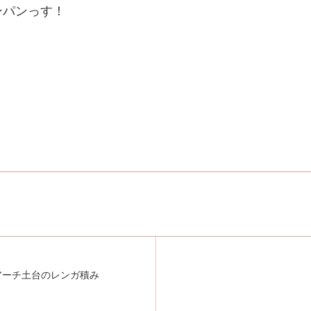
ンパンっす！
アーチ土台のレンガ積み