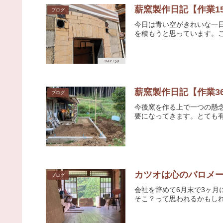
薪窯製作日記【作業1
ブログ
今日は青い空がきれいな一
を積もうと思っています。こ
薪窯製作日記【作業3
ブログ
今後窯を作る上で一つの懸
要になってきます。とても有
カツオは心のバロメ
ブログ
会社を辞めて6月末で3ヶ
そこ？って思われるかもしれ