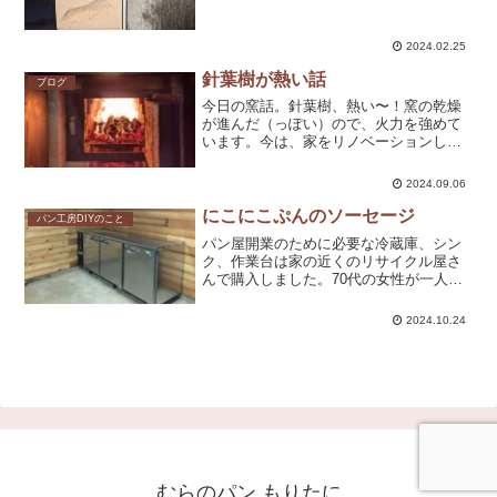
黄色い耐火レンガを混ぜて積んでいたの
ですが（断熱レンガは脆いので）、耐火
レンガを混ぜれば、断熱レ...
2024.02.25
針葉樹が熱い話
ブログ
今日の窯話。針葉樹、熱い〜！窯の乾燥
が進んだ（っぽい）ので、火力を強めて
います。今は、家をリノベーションした
ときに出た端材を主に薪として使ってい
まして、ほぼ針葉樹なのですが、熱い！
2024.09.06
熱い！ドリアンで研修を受けていた時、
薪は広葉樹で今振り返ると...
にこにこぷんのソーセージ
パン工房DIYのこと
パン屋開業のために必要な冷蔵庫、シン
ク、作業台は家の近くのリサイクル屋さ
んで購入しました。70代の女性が一人で
経営されているお店です。（数年前にご
主人がお亡くなりになったそうです。）
2024.10.24
購入を決めるまで中古厨房機器屋さんを
いくつか回ったのですが...
むらのパン もりたに