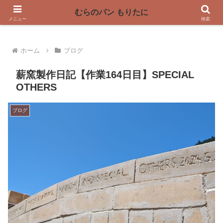
〜奈良県曽爾村の薪窯パン屋〜
むらのパン もりたに
メニュー
検索
ホーム
ブログ
薪窯製作日記【作業164日目】SPECIAL
OTHERS
ブログ