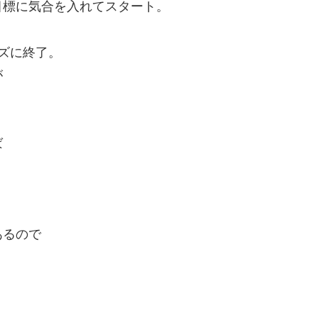
目標に気合を入れてスタート。
ズに終了。
が
ば
あるので