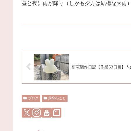
昼と夜に雨が降り（しかも夕方は結構な大雨
薪窯製作日記【作業53日目】う
ブログ
薪窯のこと