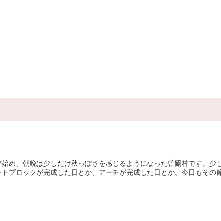
び始め、朝晩は少しだけ秋っぽさを感じるようになった曽爾村です。少
トブロックが完成した日とか、アーチが完成した日とか。今日もその節目