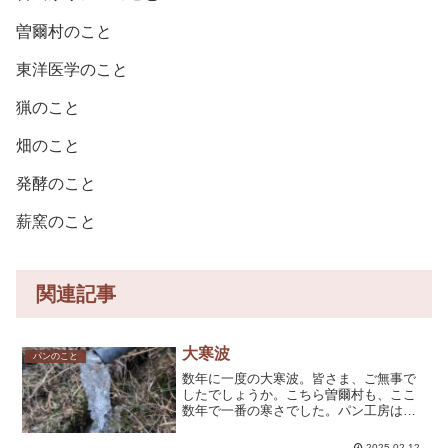
曽爾村のこと
東洋医学のこと
猟のこと
畑のこと
発酵のこと
薪窯のこと
関連記事
大寒波
パンのこと
数年に一度の大寒波。皆さま、ご無事で
したでしょうか。こちら曽爾村も、ここ
数年で一番の寒さでした。パン工房は、
雨漏りならぬ雪漏りしました……汗雪道
を運転するドキドキもありましたがパン
2025.02.12