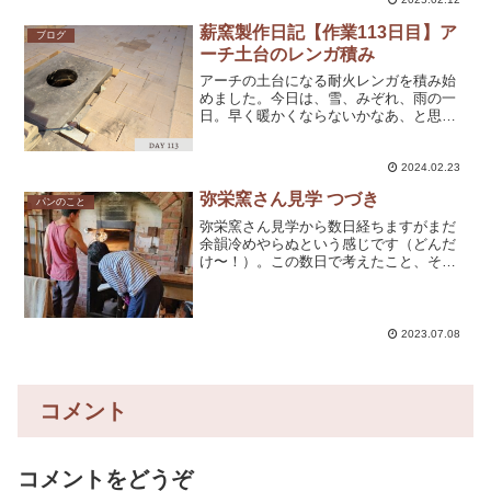
が無事に焼けるかのドキドキの方が大き
く。仕込む日の工房の温度...
薪窯製作日記【作業113日目】ア
ブログ
ーチ土台のレンガ積み
アーチの土台になる耐火レンガを積み始
めました。今日は、雪、みぞれ、雨の一
日。早く暖かくならないかなあ、と思う
けど寒ければ寒いで、後から「あの時は
寒かったな〜！」と思い出せるので、そ
れはそれで良しと思うようにしていま
2024.02.23
す。いや、思い込ませるよう...
弥栄窯さん見学 つづき
パンのこと
弥栄窯さん見学から数日経ちますがまだ
余韻冷めやらぬという感じです（どんだ
け〜！）。この数日で考えたこと、そし
てたどり着いたことについて書きたいと
思います。今回の見学は、パン学校の同
期とんちゃんと一緒でした。見学は一人
で行くメリットもあるし、...
2023.07.08
コメント
コメントをどうぞ