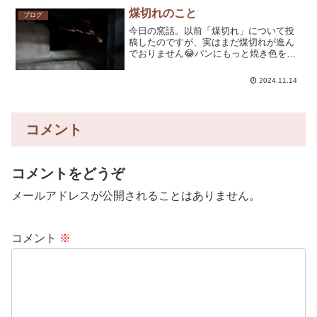
の起業家たち、なんてか...
煤切れのこと
ブログ
今日の窯話。以前「煤切れ」について投
稿したのですが、実はまだ煤切れが進ん
でおりません😂パンにもっと焼き色を付
けたいところなのですが、煤切れが進ん
でいないのが一因かもしれません。が、
2024.11.14
しかし、煤切れしていない今だからこそ
見られる景色があることが...
コメント
コメントをどうぞ
メールアドレスが公開されることはありません。
コメント
※