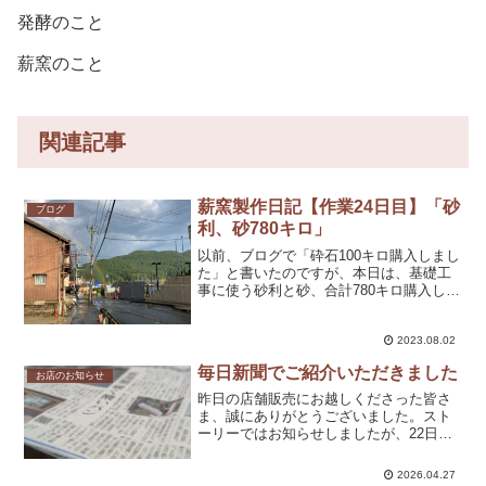
発酵のこと
薪窯のこと
関連記事
薪窯製作日記【作業24日目】「砂
ブログ
利、砂780キロ」
以前、ブログで「砕石100キロ購入しまし
た」と書いたのですが、本日は、基礎工
事に使う砂利と砂、合計780キロ購入して
きました。（ちなみに、以前購入した砕
石は、正確には「割栗石」という名前の
ようです。）家と販売所を3往復。汗ダラ
2023.08.02
ダラ……。途中...
毎日新聞でご紹介いただきました
お店のお知らせ
昨日の店舗販売にお越しくださった皆さ
ま、誠にありがとうございました。スト
ーリーではお知らせしましたが、22日に
毎日新聞 奈良県版の「大和森林物語」
という連載で、「森の中の起業家たち」
2026.04.27
としてご紹介いただきました。（森の中