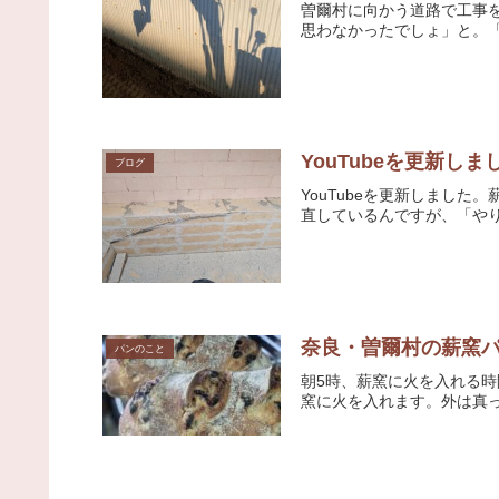
曽爾村に向かう道路で工事
思わなかったでしょ」と。「
YouTubeを更新しま
ブログ
YouTubeを更新しまし
直しているんですが、「やり
奈良・曽爾村の薪窯パ
パンのこと
朝5時、薪窯に火を入れる
窯に火を入れます。外は真っ