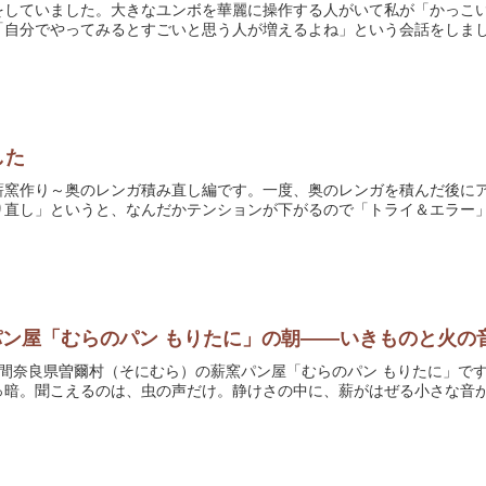
をしていました。大きなユンボを華麗に操作する人がいて私が「かっこ
自分でやってみるとすごいと思う人が増えるよね」という会話をしました
した
た。薪窯作り～奥のレンガ積み直し編です。一度、奥のレンガを積んだ後
直し」というと、なんだかテンションが下がるので「トライ＆エラー」と
ン屋「むらのパン もりたに」の朝——いきものと火の
時間奈良県曽爾村（そにむら）の薪窯パン屋「むらのパン もりたに」で
暗。聞こえるのは、虫の声だけ。静けさの中に、薪がはぜる小さな音が重