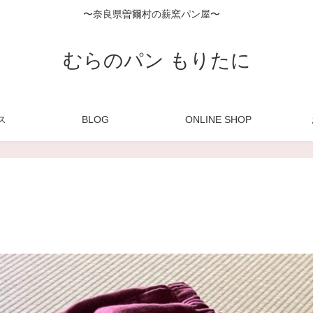
〜奈良県曽爾村の薪窯パン屋〜
むらのパン もりたに
ス
BLOG
ONLINE SHOP