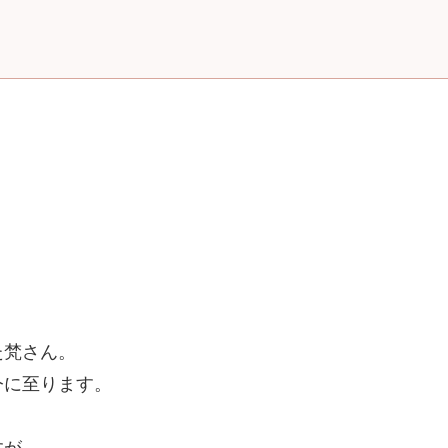
た梵さん。
今に至ります。