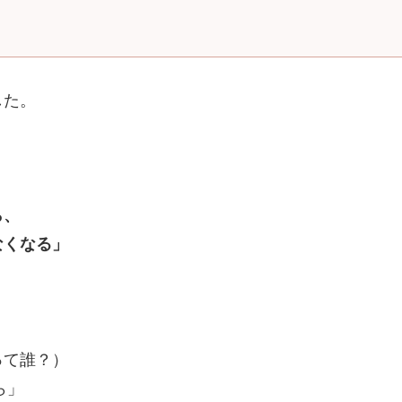
した。
ら、
なくなる」
って誰？）
ら」