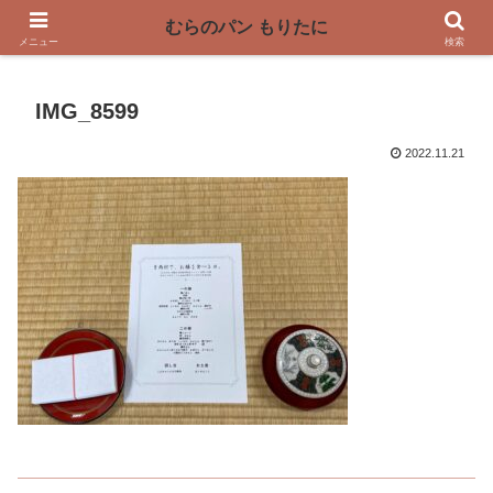
〜奈良県曽爾村の薪窯パン屋〜
むらのパン もりたに
メニュー
検索
IMG_8599
2022.11.21