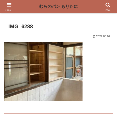
〜奈良県曽爾村の薪窯パン屋〜
むらのパン もりたに
メニュー
検索
IMG_6288
2022.08.07