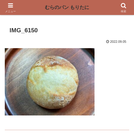
〜奈良県曽爾村の薪窯パン屋〜
むらのパン もりたに
メニュー
検索
IMG_6150
2022.09.05