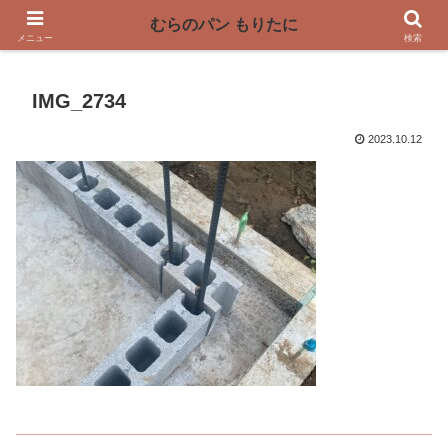
〜奈良県曽爾村の薪窯パン屋〜
むらのパン もりたに
メニュー
検索
IMG_2734
2023.10.12