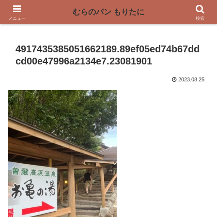
〜奈良県曽爾村の薪窯パン屋〜
むらのパン もりたに
メニュー
検索
4917435385051662189.89ef05ed74b67dd
cd00e47996a2134e7.23081901
2023.08.25