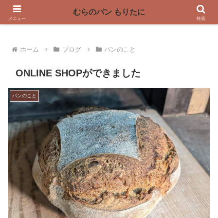
〜奈良県曽爾村の薪窯パン屋〜
むらのパン もりたに
メニュー
検索
ホーム
ブログ
パンのこと
ONLINE SHOPができました
パンのこと