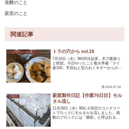
発酵のこと
薪窯のこと
関連記事
トラの穴から vol.16
「ドリアン パン学校」のこと
7月10日（水）3時45分起床。木刀素振り
と瞑想。今日やったこと着火準備「ライ
麦100」手捏ねと型入れミキサーからの生
地出しパンチ番重からの生地出し生地の
分割窯への薪の追加掃除「着火準備」
は、今日初めてやらせていただいた。そ
の名の通り、窯に...
2024.07.10
薪窯製作日記【作業76日目】モル
ブログ
タル流し
11月29日（水）晴れ４段目のコンクリー
トブロックにモルタルを流しました。偶
数のブロックには「横筋」と呼ばれる鉄
筋が入るのですが４段目は、強度を上げ
るため、窯の本体部分にもかかるように