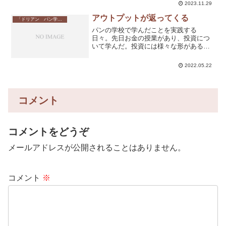
鉄筋を配置していたため本体のコンクリ
2023.11.29
ートの流し込みが終わ...
アウトプットが返ってくる
「ドリアン パン学校」のこと
パンの学校で学んだことを実践する
日々。先日お金の授業があり、投資につ
いて学んだ。投資には様々な形がある。
自己投資つながり投資ビジネス投資経済
投資そのうち自己投資とは、自分のスキ
2022.05.22
ルやクリエイティビティ、説得力（一次
情報）を高めるために、お金や...
コメント
コメントをどうぞ
メールアドレスが公開されることはありません。
コメント
※