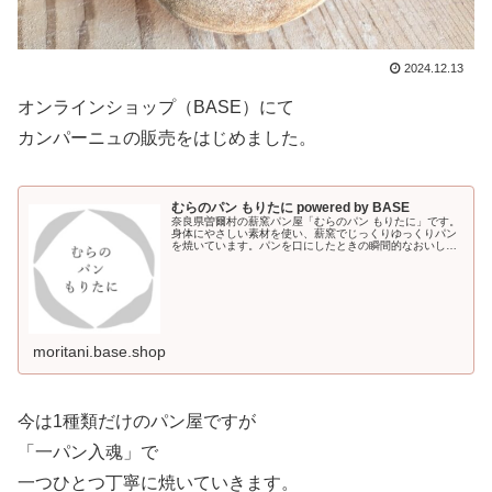
2024.12.13
オンラインショップ（BASE）にて
カンパーニュの販売をはじめました。
むらのパン もりたに powered by BASE
奈良県曽爾村の薪窯パン屋「むらのパン もりたに」です。
身体にやさしい素材を使い、薪窯でじっくりゆっくりパン
を焼いています。パンを口にしたときの瞬間的なおいしさ
はないかもしれませんが噛むほどにじわ〜っとそして、焼
き立てではなく日がたつほどに味...
moritani.base.shop
今は1種類だけのパン屋ですが
「一パン入魂」で
一つひとつ丁寧に焼いていきます。