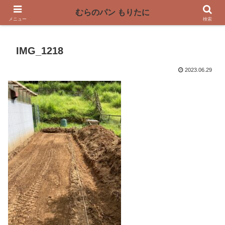
〜奈良県曽爾村の薪窯パン屋〜
むらのパン もりたに
メニュー
検索
IMG_1218
2023.06.29