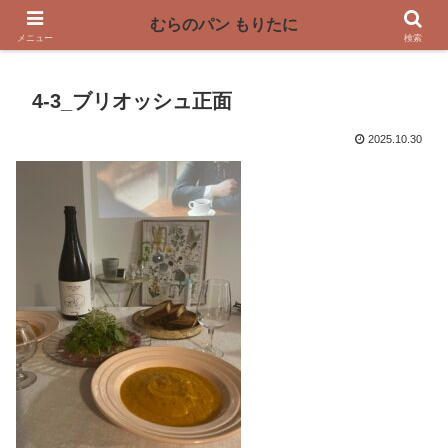
〜奈良県曽爾村の薪窯パン屋〜
むらのパン もりたに
メニュー
検索
4-3_ブリオッシュ正面
2025.10.30