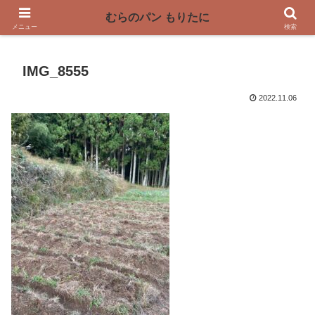
〜奈良県曽爾村の薪窯パン屋〜
むらのパン もりたに
メニュー
検索
IMG_8555
2022.11.06